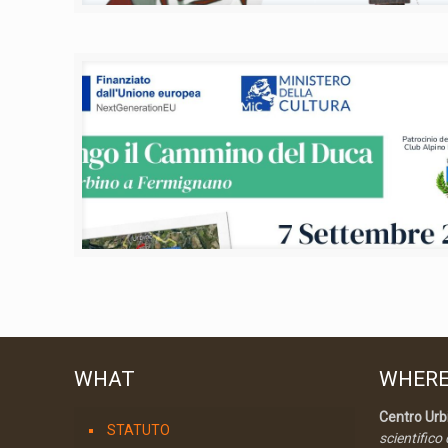
WHAT
WHER
Centro Urbi
STATUTO
scientifico