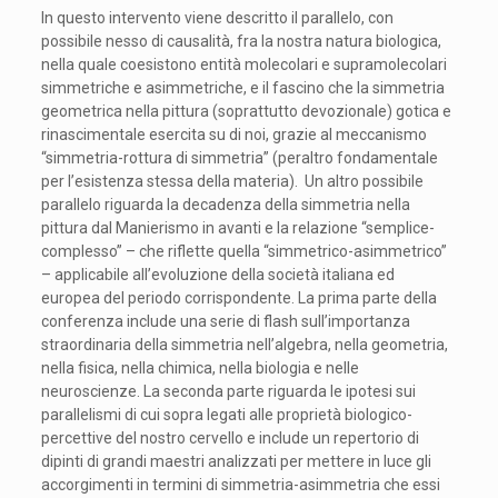
In questo intervento viene descritto il parallelo, con
possibile nesso di causalità, fra la nostra natura biologica,
nella quale coesistono entità molecolari e supramolecolari
simmetriche e asimmetriche, e il fascino che la simmetria
geometrica nella pittura (soprattutto devozionale) gotica e
rinascimentale esercita su di noi, grazie al meccanismo
“simmetria-rottura di simmetria” (peraltro fondamentale
per l’esistenza stessa della materia). Un altro possibile
parallelo riguarda la decadenza della simmetria nella
pittura dal Manierismo in avanti e la relazione “semplice-
complesso” – che riflette quella “simmetrico-asimmetrico”
– applicabile all’evoluzione della società italiana ed
europea del periodo corrispondente. La prima parte della
conferenza include una serie di flash sull’importanza
straordinaria della simmetria nell’algebra, nella geometria,
nella fisica, nella chimica, nella biologia e nelle
neuroscienze. La seconda parte riguarda le ipotesi sui
parallelismi di cui sopra legati alle proprietà biologico-
percettive del nostro cervello e include un repertorio di
dipinti di grandi maestri analizzati per mettere in luce gli
accorgimenti in termini di simmetria-asimmetria che essi