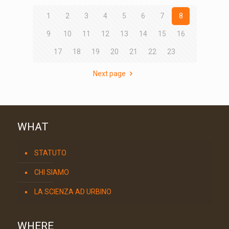
1
2
3
4
5
6
7
8
9
10
11
12
13
14
15
16
17
18
19
20
21
22
23
Next page
WHAT
STATUTO
CHI SIAMO
LA SCIENZA AD URBINO
WHERE